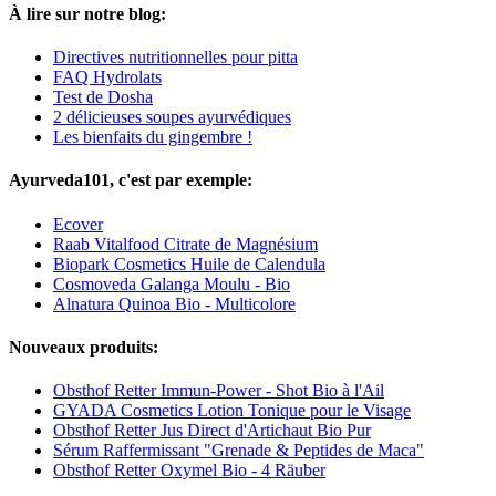
À lire sur notre blog:
Directives nutritionnelles pour pitta
FAQ Hydrolats
Test de Dosha
2 délicieuses soupes ayurvédiques
Les bienfaits du gingembre !
Ayurveda101, c'est par exemple:
Ecover
Raab Vitalfood Citrate de Magnésium
Biopark Cosmetics Huile de Calendula
Cosmoveda Galanga Moulu - Bio
Alnatura Quinoa Bio - Multicolore
Nouveaux produits:
Obsthof Retter Immun-Power - Shot Bio à l'Ail
GYADA Cosmetics Lotion Tonique pour le Visage
Obsthof Retter Jus Direct d'Artichaut Bio Pur
Sérum Raffermissant "Grenade & Peptides de Maca"
Obsthof Retter Oxymel Bio - 4 Räuber