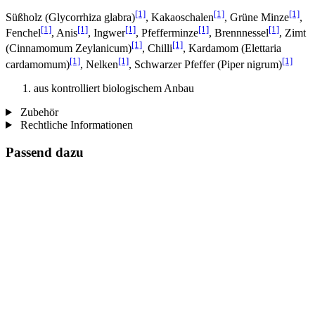
[1]
[1]
[1]
Süßholz (Glycorrhiza glabra)
, Kakaoschalen
, Grüne Minze
,
[1]
[1]
[1]
[1]
[1]
Fenchel
, Anis
, Ingwer
, Pfefferminze
, Brennnessel
, Zimt
[1]
[1]
(Cinnamomum Zeylanicum)
, Chilli
, Kardamom (Elettaria
[1]
[1]
[1]
cardamomum)
, Nelken
, Schwarzer Pfeffer (Piper nigrum)
aus kontrolliert biologischem Anbau
Zubehör
Rechtliche Informationen
Passend dazu