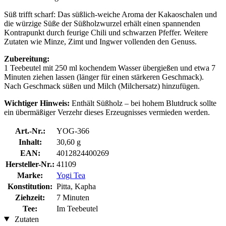
Süß trifft scharf: Das süßlich-weiche Aroma der Kakaoschalen und
die würzige Süße der Süßholzwurzel erhält einen spannenden
Kontrapunkt durch feurige Chili und schwarzen Pfeffer. Weitere
Zutaten wie Minze, Zimt und Ingwer vollenden den Genuss.
Zubereitung:
1 Teebeutel mit 250 ml kochendem Wasser übergießen und etwa 7
Minuten ziehen lassen (länger für einen stärkeren Geschmack).
Nach Geschmack süßen und Milch (Milchersatz) hinzufügen.
Wichtiger Hinweis:
Enthält Süßholz – bei hohem Blutdruck sollte
ein übermäßiger Verzehr dieses Erzeugnisses vermieden werden.
Art.-Nr.:
YOG-366
Inhalt:
30,60 g
EAN:
4012824400269
Hersteller-Nr.:
41109
Marke:
Yogi Tea
Konstitution:
Pitta, Kapha
Ziehzeit:
7 Minuten
Tee:
Im Teebeutel
Zutaten