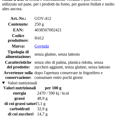
utilizzata sul pane, per i prodotti da forno, per gustosi frullati e molto
altro ancora.
Art.-Nr.:
GOV-412
Contenuto:
250 g
EAN:
4038507002421
Codice
H412
produttore:
Marca:
Govinda
Tipologia di
senza glutine, senza lattosio
alimentazione:
Caratteristiche
senza olio di palma, plastica ridotta, senza
del prodotto:
zuccheri aggiunti, senza glutine, senza lattosio
Avvertenze sulla
dopo l'apertura conservare in frigorifero e
conservazione:
consumare entro pochi giorni
Valori nutrizionali
Valori nutrizionali
per 100 g
energia
2470 / 590 kj / kcal
grassi
48,9 g
di cui grassi saturi
5,1 g
carboidrati
32,9 g
di cui zuccheri
14,7 g