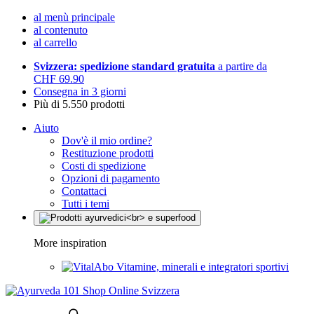
al menù principale
al contenuto
al carrello
Svizzera: spedizione standard gratuita
a partire da
CHF 69.90
Consegna in 3 giorni
Più di 5.550 prodotti
Aiuto
Dov'è il mio ordine?
Restituzione prodotti
Costi di spedizione
Opzioni di pagamento
Contattaci
Tutti i temi
More inspiration
Vitamine, minerali e integratori sportivi