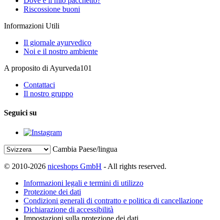
Dove è il mio pacchetto?
Riscossione buoni
Informazioni Utili
Il giornale ayurvedico
Noi e il nostro ambiente
A proposito di Ayurveda101
Contattaci
Il nostro gruppo
Seguici su
Cambia Paese/lingua
© 2010-2026
niceshops GmbH
- All rights reserved.
Informazioni legali e termini di utilizzo
Protezione dei dati
Condizioni generali di contratto e politica di cancellazione
Dichiarazione di accessibilità
Impostazioni sulla protezione dei dati