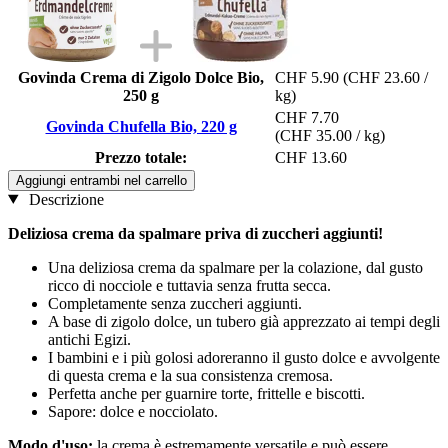
Govinda Crema di Zigolo Dolce Bio,
CHF 5.90
(CHF 23.60 /
250 g
kg)
CHF 7.70
Govinda Chufella Bio, 220 g
(CHF 35.00 / kg)
Prezzo totale:
CHF 13.60
Aggiungi entrambi nel carrello
Descrizione
Deliziosa crema da spalmare priva di zuccheri aggiunti!
Una deliziosa crema da spalmare per la colazione, dal gusto
ricco di nocciole e tuttavia senza frutta secca.
Completamente senza zuccheri aggiunti.
A base di zigolo dolce, un tubero già apprezzato ai tempi degli
antichi Egizi.
I bambini e i più golosi adoreranno il gusto dolce e avvolgente
di questa crema e la sua consistenza cremosa.
Perfetta anche per guarnire torte, frittelle e biscotti.
Sapore: dolce e nocciolato.
Modo d'uso:
la crema è estremamente versatile e può essere