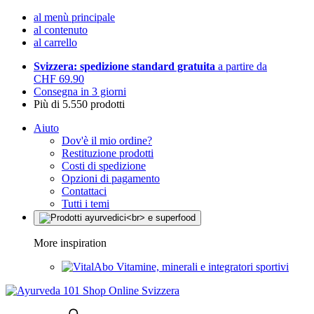
al menù principale
al contenuto
al carrello
Svizzera: spedizione standard gratuita
a partire da
CHF 69.90
Consegna in 3 giorni
Più di 5.550 prodotti
Aiuto
Dov'è il mio ordine?
Restituzione prodotti
Costi di spedizione
Opzioni di pagamento
Contattaci
Tutti i temi
More inspiration
Vitamine, minerali e integratori sportivi