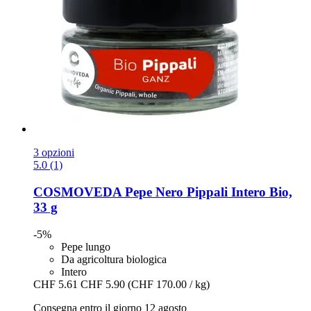
3 opzioni
5.0 (1)
COSMOVEDA
Pepe Nero Pippali Intero Bio,
33 g
-5%
Pepe lungo
Da agricoltura biologica
Intero
CHF 5.61
CHF 5.90
(CHF 170.00 / kg)
Consegna entro il giorno 12 agosto