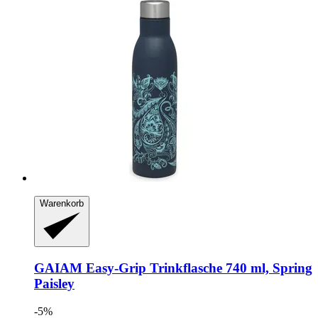
Warenkorb
GAIAM
Easy-​Grip Trinkflasche 740 ml, Spring
Paisley
-5%