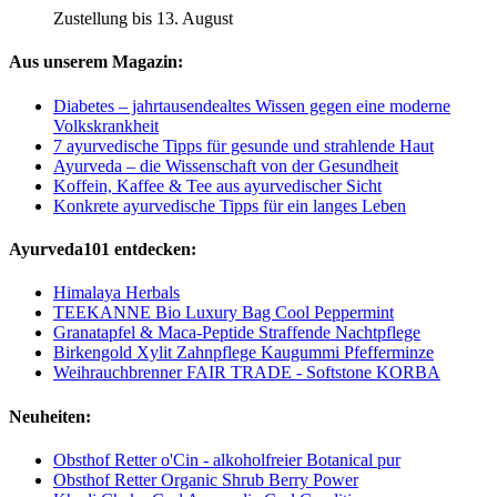
Zustellung bis 13. August
Aus unserem Magazin:
Diabetes – jahrtausendealtes Wissen gegen eine moderne
Volkskrankheit
7 ayurvedische Tipps für gesunde und strahlende Haut
Ayurveda – die Wissenschaft von der Gesundheit
Koffein, Kaffee & Tee aus ayurvedischer Sicht
Konkrete ayurvedische Tipps für ein langes Leben
Ayurveda101 entdecken:
Himalaya Herbals
TEEKANNE Bio Luxury Bag Cool Peppermint
Granatapfel & Maca-Peptide Straffende Nachtpflege
Birkengold Xylit Zahnpflege Kaugummi Pfefferminze
Weihrauchbrenner FAIR TRADE - Softstone KORBA
Neuheiten:
Obsthof Retter o'Cin - alkoholfreier Botanical pur
Obsthof Retter Organic Shrub Berry Power