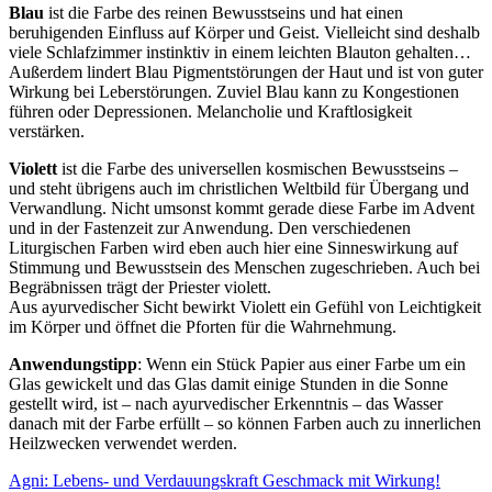
Blau
ist die Farbe des reinen Bewusstseins und hat einen
beruhigenden Einfluss auf Körper und Geist. Vielleicht sind deshalb
viele Schlafzimmer instinktiv in einem leichten Blauton gehalten…
Außerdem lindert Blau Pigmentstörungen der Haut und ist von guter
Wirkung bei Leberstörungen. Zuviel Blau kann zu Kongestionen
führen oder Depressionen. Melancholie und Kraftlosigkeit
verstärken.
Violett
ist die Farbe des universellen kosmischen Bewusstseins –
und steht übrigens auch im christlichen Weltbild für Übergang und
Verwandlung. Nicht umsonst kommt gerade diese Farbe im Advent
und in der Fastenzeit zur Anwendung. Den verschiedenen
Liturgischen Farben wird eben auch hier eine Sinneswirkung auf
Stimmung und Bewusstsein des Menschen zugeschrieben. Auch bei
Begräbnissen trägt der Priester violett.
Aus ayurvedischer Sicht bewirkt Violett ein Gefühl von Leichtigkeit
im Körper und öffnet die Pforten für die Wahrnehmung.
Anwendungstipp
: Wenn ein Stück Papier aus einer Farbe um ein
Glas gewickelt und das Glas damit einige Stunden in die Sonne
gestellt wird, ist – nach ayurvedischer Erkenntnis – das Wasser
danach mit der Farbe erfüllt – so können Farben auch zu innerlichen
Heilzwecken verwendet werden.
Agni: Lebens- und Verdauungskraft
Geschmack mit Wirkung!