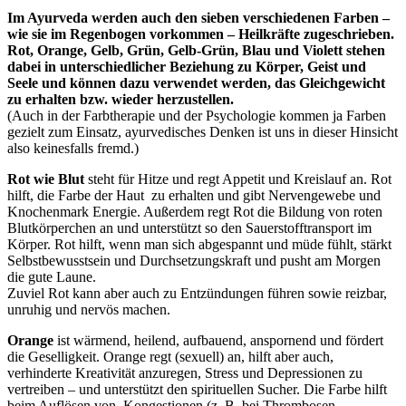
Im Ayurveda werden auch den sieben verschiedenen Farben –
wie sie im Regenbogen vorkommen – Heilkräfte zugeschrieben.
Rot, Orange, Gelb, Grün, Gelb-Grün, Blau und Violett stehen
dabei in unterschiedlicher Beziehung zu Körper, Geist und
Seele und können dazu verwendet werden, das Gleichgewicht
zu erhalten bzw. wieder herzustellen.
(Auch in der Farbtherapie und der Psychologie kommen ja Farben
gezielt zum Einsatz, ayurvedisches Denken ist uns in dieser Hinsicht
also keinesfalls fremd.)
Rot wie Blut
steht für Hitze und regt Appetit und Kreislauf an. Rot
hilft, die Farbe der Haut zu erhalten und gibt Nervengewebe und
Knochenmark Energie. Außerdem regt Rot die Bildung von roten
Blutkörperchen an und unterstützt so den Sauerstofftransport im
Körper. Rot hilft, wenn man sich abgespannt und müde fühlt, stärkt
Selbstbewusstsein und Durchsetzungskraft und pusht am Morgen
die gute Laune.
Zuviel Rot kann aber auch zu Entzündungen führen sowie reizbar,
unruhig und nervös machen.
Orange
ist wärmend, heilend, aufbauend, anspornend und fördert
die Geselligkeit. Orange regt (sexuell) an, hilft aber auch,
verhinderte Kreativität anzuregen, Stress und Depressionen zu
vertreiben – und unterstützt den spirituellen Sucher. Die Farbe hilft
beim Auflösen von Kongestionen (z. B. bei Thrombosen,