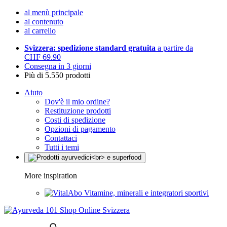
al menù principale
al contenuto
al carrello
Svizzera: spedizione standard gratuita
a partire da
CHF 69.90
Consegna in 3 giorni
Più di 5.550 prodotti
Aiuto
Dov'è il mio ordine?
Restituzione prodotti
Costi di spedizione
Opzioni di pagamento
Contattaci
Tutti i temi
More inspiration
Vitamine, minerali e integratori sportivi