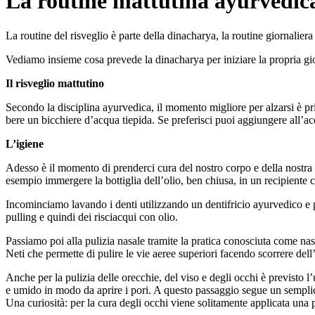
La routine mattutina ayurvedic
La routine del risveglio è parte della dinacharya, la routine giornalie
Vediamo insieme cosa prevede la dinacharya per iniziare la propria gio
Il risveglio mattutino
Secondo la disciplina ayurvedica, il momento migliore per alzarsi è prima
bere un bicchiere d’acqua tiepida. Se preferisci puoi aggiungere all’a
L’igiene
Adesso è il momento di prenderci cura del nostro corpo e della nostra i
esempio immergere la bottiglia dell’olio, ben chiusa, in un recipiente 
Incominciamo lavando i denti utilizzando un dentifricio ayurvedico e p
pulling e quindi dei risciacqui con olio.
Passiamo poi alla pulizia nasale tramite la pratica conosciuta come nasy
Neti che permette di pulire le vie aeree superiori facendo scorrere del
Anche per la pulizia delle orecchie, del viso e degli occhi è previsto l
e umido in modo da aprire i pori. A questo passaggio segue un semplice
Una curiosità: per la cura degli occhi viene solitamente applicata una p