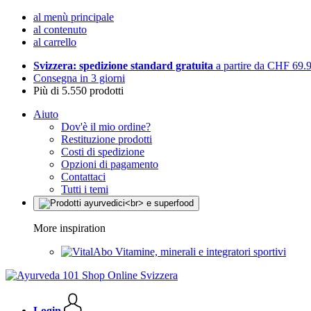
al menù principale
al contenuto
al carrello
Svizzera: spedizione standard gratuita
a partire da CHF 69.
Consegna in 3 giorni
Più di 5.550 prodotti
Aiuto
Dov'è il mio ordine?
Restituzione prodotti
Costi di spedizione
Opzioni di pagamento
Contattaci
Tutti i temi
More inspiration
Vitamine, minerali e integratori sportivi
Login