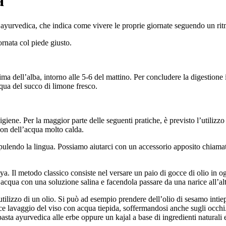
a
ra ayurvedica, che indica come vivere le proprie giornate seguendo un rit
rnata col piede giusto.
 dell’alba, intorno alle 5-6 del mattino. Per concludere la digestione iniz
cqua del succo di limone fresco.
giene. Per la maggior parte delle seguenti pratiche, è previsto l’utilizzo
con dell’acqua molto calda.
ulendo la lingua. Possiamo aiutarci con un accessorio apposito chiamato
a. Il metodo classico consiste nel versare un paio di gocce di olio in ogni
l’acqua con una soluzione salina e facendola passare da una narice all’alt
’utilizzo di un olio. Si può ad esempio prendere dell’olio di sesamo inti
 lavaggio del viso con acqua tiepida, soffermandosi anche sugli occhi. 
asta ayurvedica alle erbe oppure un kajal a base di ingredienti naturali e