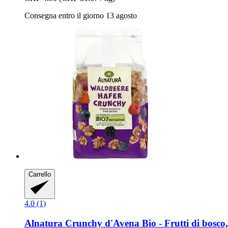
Consegna entro il giorno 13 agosto
Carrello
4.0 (1)
Alnatura
Crunchy d'Avena Bio -​ Frutti di bosco,