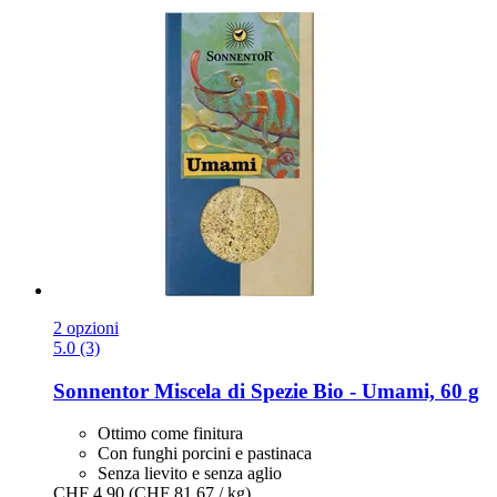
2 opzioni
5.0 (3)
Sonnentor
Miscela di Spezie Bio -​ Umami, 60 g
Ottimo come finitura
Con funghi porcini e pastinaca
Senza lievito e senza aglio
CHF 4.90
(CHF 81.67 / kg)