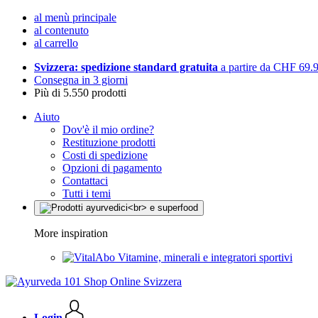
al menù principale
al contenuto
al carrello
Svizzera: spedizione standard gratuita
a partire da CHF 69.
Consegna in 3 giorni
Più di 5.550 prodotti
Aiuto
Dov'è il mio ordine?
Restituzione prodotti
Costi di spedizione
Opzioni di pagamento
Contattaci
Tutti i temi
More inspiration
Vitamine, minerali e integratori sportivi
Login