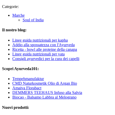
Categorie:
Marche
Soul of India
Il nostro blog:
Linee guida nutrizionali per kapha
Addio alla spossatezza con l'Ayurveda
Ricetta - bowl alle proteine della canapa
Linee guida nutrizionali per vata
Consigli ayurvedici per la cura dei capelli
Scopri Ayurveda101:
Tempehmanufaktur
CMD Naturkosmetik Olio di Argan Bio
Amaiva Florabact
DEMMERS TEEHAUS Infuso alla Salvia
Biocao - Balsamo Labbra al Melograno
Nuovi prodotti: