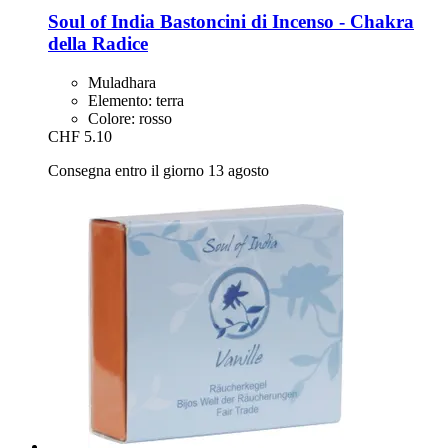
Soul of India
Bastoncini di Incenso -​ Chakra
della Radice
Muladhara
Elemento: terra
Colore: rosso
CHF 5.10
Consegna entro il giorno 13 agosto