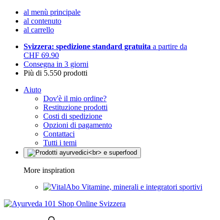
al menù principale
al contenuto
al carrello
Svizzera: spedizione standard gratuita
a partire da
CHF 69.90
Consegna in 3 giorni
Più di 5.550 prodotti
Aiuto
Dov'è il mio ordine?
Restituzione prodotti
Costi di spedizione
Opzioni di pagamento
Contattaci
Tutti i temi
More inspiration
Vitamine, minerali e integratori sportivi